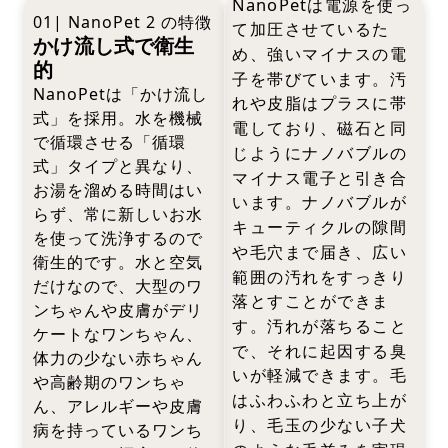
NanoPetは電源を使っ
01| NanoPet 2 の特徴
て加圧させているた
かけ流し式で衛生
め、強いマイナスの電
的
子を帯びています。汚
NanoPetは「かけ流し
れや皮脂はプラスに帯
式」を採用。水を機械
電しており、磁石と同
で循環させる「循環
じようにナノバブルの
式」タイプと異なり、
マイナス電子と引き合
お湯を溜める時間はい
います。ナノバブルが
らず、常に新しいお水
キューティクルの隙間
を使って洗浄するので
や毛穴まで届き、広い
衛生的です。水と空気
範囲の汚れをすっきり
だけなので、大型のワ
落とすことができま
ンちゃんや皮膚がデリ
す。汚れが落ちること
ケートなワンちゃん、
で、それに起因する臭
体力の少ない赤ちゃん
いが軽減できます。毛
や高齢期のワンちゃ
はふわふわと立ち上が
ん、アレルギーや皮膚
り、毛玉の少ない子犬
病を持っているワンち