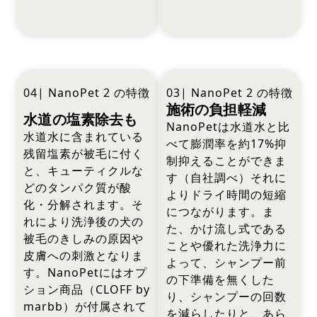
04| NanoPet 2 の特徴
03| NanoPet 2 の特徴
施術の負担軽減
水道の塩素除去も
NanoPetは水道水と比
水道水に含まれている
べて膨潤率を約17%抑
残留塩素が被毛に付く
制抑えることができま
と、キューティクルな
す（自社調べ）それに
どのタンパク質が酸
よりドライ時間の短縮
化・分解されます。そ
につながります。ま
れにより洗浄後の犬の
た、かけ流し式である
被毛のきしみの原因や
ことや優れた洗浄力に
皮膚への刺激となりま
よって、シャンプー前
す。NanoPetにはオプ
の下準備を無くした
ション商品（CLOFF by
り、シャンプーの回数
marbb）が付属されて
を減らしたりと、あら